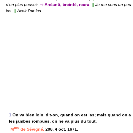
n'en plus pouvoir.
⇒
Anéanti, éreinté, recru.
||
Je me sens un peu
las.
||
Avoir l'air las.
1
On va bien loin, dit-on, quand on est las; mais quand on a
les jambes rompues, on ne va plus du tout.
me
M
de Sévigné,
208, 4 oct. 1671.