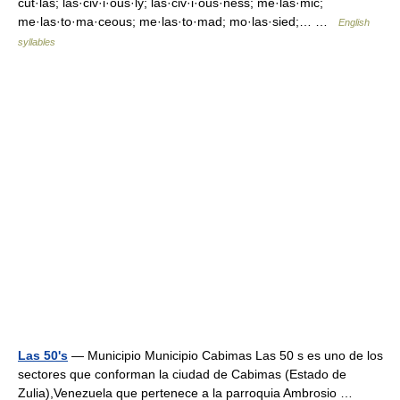
cut·las; las·civ·i·ous·ly; las·civ·i·ous·ness; me·las·mic;
me·las·to·ma·ceous; me·las·to·mad; mo·las·sied;… …
English
syllables
Las 50's
— Municipio Municipio Cabimas Las 50 s es uno de los
sectores que conforman la ciudad de Cabimas (Estado de
Zulia),Venezuela que pertenece a la parroquia Ambrosio …