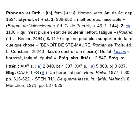
Prononc. et Orth. :
[
], fém. [-
]. Homon.
lacs.
Att. ds
Ac.
dep.
1694.
Étymol. et Hist. 1.
938-952 « malheureux, misérable »
(
Fragm. de Valenciennes,
éd. G. de Poerck, p. 43, 1. 144);
2.
ca
1100 « qui n'est plus en état de soutenir l'effort, fatigué » (
Roland,
éd. J. Bédier, 2494);
3.
1170 « qui ne peut plus supporter de faire
quelque chose » (BENOÎT DE STE-MAURE,
Roman de Troie,
éd.
L. Constans, 26243 :
las
de destruire e d'ocire). Du lat.
lassus
«
harassé, fatigué, épuisé ».
Fréq. abs. littér. :
2 847.
Fréq. rel.
e
e
littér. :
XIX
s. :
a
) 2 840, b) 4 397; XX
s. :
a
) 5 809, b) 3 837.
Bbg.
CAZELLES (
B
.). Un héros fatigué.
Rom. Philol.
1977, t. 30,
pp. 616-622. - STEN (H.).
De guerre lasse. In :
[
Mél. Meier (H.)
].
München, 1971, pp. 527-529.