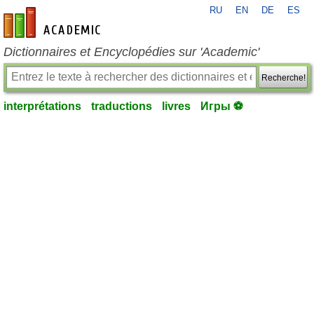
RU
EN
DE
ES
fr-academic.com
Dictionnaires et Encyclopédies sur 'Academic'
Recherche!
interprétations
traductions
livres
Игры ⚽