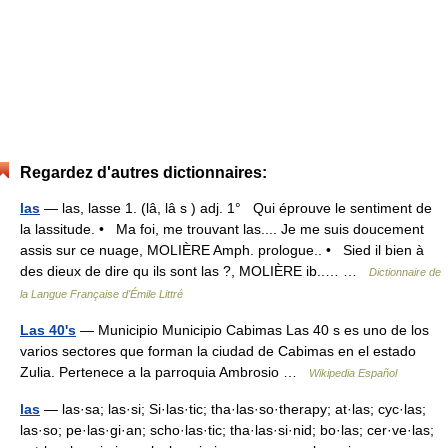
Regardez d'autres dictionnaires:
las
— las, lasse 1. (lâ, lâ s ) adj. 1° Qui éprouve le sentiment de
la lassitude. • Ma foi, me trouvant las.... Je me suis doucement
assis sur ce nuage, MOLIÈRE Amph. prologue.. • Sied il bien à
des dieux de dire qu ils sont las ?, MOLIÈRE ib..… …
Dictionnaire de
la Langue Française d'Émile Littré
Las 40's
— Municipio Municipio Cabimas Las 40 s es uno de los
varios sectores que forman la ciudad de Cabimas en el estado
Zulia. Pertenece a la parroquia Ambrosio …
Wikipedia Español
las
— las·sa; las·si; Si·las·tic; tha·las·so·therapy; at·las; cyc·las;
las·so; pe·las·gi·an; scho·las·tic; tha·las·si·nid; bo·las; cer·ve·las;