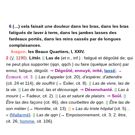
6
(…) cela faisait une douleur dans les bras, dans les bras
fatigués de laver à terre, dans les jambes lasses des
fardeaux portés, dans les reins cassés par de longues
complaisances.
Aragon,
les Beaux Quartiers, I, XXIV.
2
(
V
. 1190).
Littér.
||
Las de
(et n., inf.) :
fatigué et dégoûté de; qui
ne peut plus supporter (qqn, qqch.) ou faire (quelque action) par
ennui, fatigue, dégoût.
⇒
Dégoûté, ennuyé, irrité,
lassé
;
→
Écœuré, cit. 3.
||
Las d'appeler
(cit. 20),
d'espérer, d'attendre
(cit. 24 et 114),
de souffrir
(→ Exiler, cit. 8).
||
Las de vivre, las de
la vie.
||
Las de tout, las et découragé.
⇒
Désenchanté.
||
Las à
mourir
(→ Fadeur, cit. 2).
||
Las et saturé de plaisirs.
⇒
Soûl.
||
Être las des façons
(cit. 46),
des courbettes de qqn.
||
Être las de
son métier
(→ Honnête, cit. 13).
||
« Las du triste hôpital
(cit. 5)…
»
(
Mallarmé
).
||
Las de qqn
(→ Empoisonnement, cit. 3; 2. être,
cit. 26;
homme
, cit. 106).