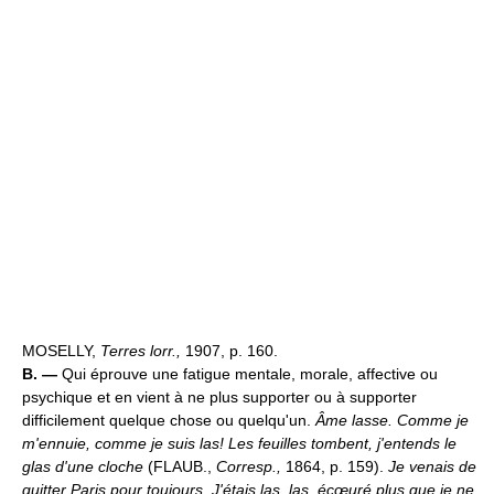
MOSELLY,
Terres lorr.,
1907, p. 160.
B. —
Qui éprouve une fatigue mentale, morale, affective ou
psychique et en vient à ne plus supporter ou à supporter
difficilement quelque chose ou quelqu'un.
Âme lasse.
Comme je
m'ennuie, comme je suis las! Les feuilles tombent, j'entends le
glas d'une cloche
(FLAUB.,
Corresp.,
1864, p. 159).
Je venais de
quitter Paris pour toujours. J'étais las, las, écœuré plus que je ne