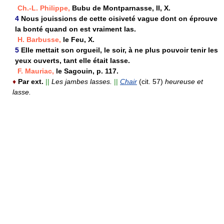
Ch.-L. Philippe,
Bubu de Montparnasse, II, X.
4
Nous jouissions de cette oisiveté vague dont on éprouve
la bonté quand on est vraiment las.
H. Barbusse,
le Feu, X.
5
Elle mettait son orgueil, le soir, à ne plus pouvoir tenir les
yeux ouverts, tant elle était lasse.
F. Mauriac,
le Sagouin, p. 117.
♦
Par ext.
||
Les jambes lasses.
||
Chair
(cit. 57)
heureuse et
lasse.