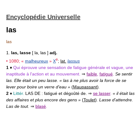
Encyclopédie Universelle
las
las
1.
las, lasse
[ la, las ]
adj.
e
• 1080; «
malheureux
»
X
;
lat.
lassus
1
♦
Qui éprouve une sensation de fatigue générale et vague, une
inaptitude à l'action et au mouvement.
⇒
faible
,
fatigué
.
Se sentir
las. Elle était un peu lasse. « las à ne plus avoir la force de se
lever pour boire un verre d'eau »
(
Maupassant
)
.
2
♦
Littér.
LAS DE :
fatigué et dégoûté de. ⇒
se lasser
.
« il était las
des affaires et plus encore des gens »
(
Toulet
)
. Lasse d'attendre.
Las de tout.
⇒
blasé
.