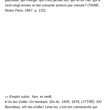
gazouille, qui mange, qui n'est jamais las, qui vit en l'air, qui a
cent-vingt envies et fait soixante actions par minute?
(TAINE,
Notes Paris,
1867, p. 132).
—
Emploi subst., fam.
et
vieilli.
♦
Un las d'aller.
Un fainéant. (Ds
Ac.
1835, 1878, LITTRÉ).
Eh!
Bourdeau, eh! las-d'aller! Lève-toi, c'est ton camarluche qui