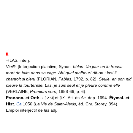
II.
⇒LAS, interj.
Vieilli.
[Interjection plaintive] Synon.
hélas.
Un jour on le trouva
mort de faim dans sa cage. Ah! quel malheur! dit-on : las! il
chantoit si bien!
(FLORIAN,
Fables,
1792, p. 82).
Seule, en son nid
pleure la tourterelle, Las, je suis seul et je pleure comme elle
(VERLAINE,
Premiers vers,
1858-66, p. 6).
Prononc. et Orth. :
[
] et [
]. Att. ds
Ac.
dep. 1694.
Étymol. et
Hist.
Ca
1050 (
La Vie de Saint-Alexis,
éd. Chr. Storey, 394).
Emploi interjectif de
las
adj.