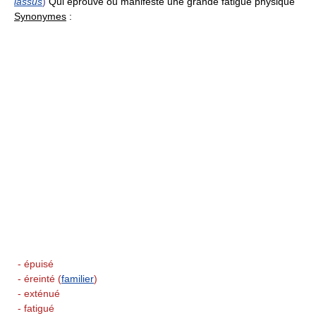
lassus
)
Qui éprouve ou manifeste une grande fatigue physique
Synonymes
:
- épuisé
- éreinté (
familier
)
- exténué
- fatigué