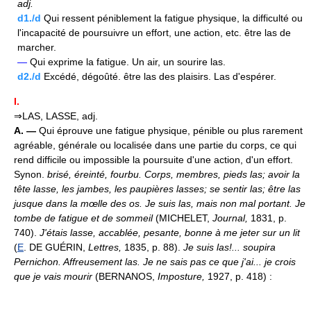
adj.
d1./d
Qui ressent péniblement la fatigue physique, la difficulté ou
l'incapacité de poursuivre un effort, une action, etc. être las de
marcher.
—
Qui exprime la fatigue. Un air, un sourire las.
d2./d
Excédé, dégoûté. être las des plaisirs. Las d'espérer.
I.
⇒LAS, LASSE, adj.
A. —
Qui éprouve une fatigue physique, pénible ou plus rarement
agréable, générale ou localisée dans une partie du corps, ce qui
rend difficile ou impossible la poursuite d'une action, d'un effort.
Synon.
brisé, éreinté, fourbu.
Corps, membres, pieds las; avoir la
tête lasse, les jambes, les paupières lasses; se sentir las; être las
jusque dans la mœlle des os.
Je suis las, mais non mal portant. Je
tombe de fatigue et de sommeil
(MICHELET,
Journal,
1831, p.
740).
J'étais lasse, accablée, pesante, bonne à me jeter sur un lit
(
E
. DE GUÉRIN,
Lettres,
1835, p. 88).
Je suis las!... soupira
Pernichon. Affreusement las. Je ne sais pas ce que j'ai... je crois
que je vais mourir
(BERNANOS,
Imposture,
1927, p. 418) :