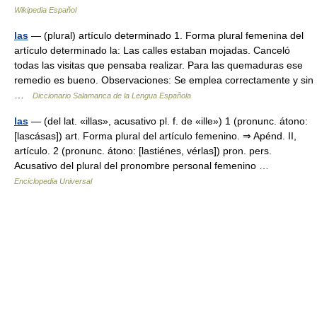
Wikipedia Español
las
— (plural) artículo determinado 1. Forma plural femenina del
artículo determinado la: Las calles estaban mojadas. Canceló
todas las visitas que pensaba realizar. Para las quemaduras ese
remedio es bueno. Observaciones: Se emplea correctamente y sin
…
Diccionario Salamanca de la Lengua Española
las
— (del lat. «illas», acusativo pl. f. de «ille») 1 (pronunc. átono:
[lascásas]) art. Forma plural del artículo femenino. ⇒ Apénd. II,
artículo. 2 (pronunc. átono: [lastiénes, vérlas]) pron. pers.
Acusativo del plural del pronombre personal femenino …
Enciclopedia Universal