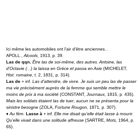
Ici même les automobiles ont l'air d'être anciennes...
APOLL.,
Alcools,
1913, p. 39.
Las de qqn.
Être las de soi-même, des autres.
Antoine, las
d'Octavie (...) la laissa en Grèce et passa en Asie
(MICHELET,
Hist. romaine,
t. 2, 1831, p. 314).
Las de
+ inf.
Las d'attendre, de vivre.
Je suis un peu las de passer
ma vie précisément auprès de la femme qui semble mettre le
moins de prix à ma société
(CONSTANT,
Journaux,
1815, p. 435).
Mais les soldats étaient las de tuer; aucun ne se présenta pour la
sinistre besogne
(ZOLA,
Fortune Rougon,
1871, p. 307).
♦
Au fém.
Lasse à
+ inf.
Elle me disait qu'elle était lasse à mourir.
Qu'elle vivait dans une solitude affreuse
(SARTRE,
Mots,
1964, p.
65).