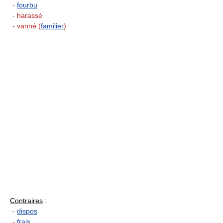
-
fourbu
- harassé
- vanné (
familier
)
Contraires
:
-
dispos
-
frais