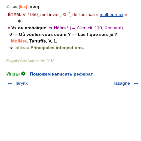
2.
las
[lɑs]
interj.
e
ÉTYM.
V. 1050; mot invar., XII
; de l'adj.
las
«
malheureux
».
❖
♦
Vx ou archaïque.
⇒
Hélas !
(→ Aller, cit. 110, Ronsard).
0
— Où voulez-vous courir ? — Las ! que sais-je ?
Molière,
Tartuffe, V, 1.
➪
tableau
Principales interjections.
Encyclopédie Universelle
.
2012
.
Игры ⚽
Поможем написать реферат
larynx
lasagne