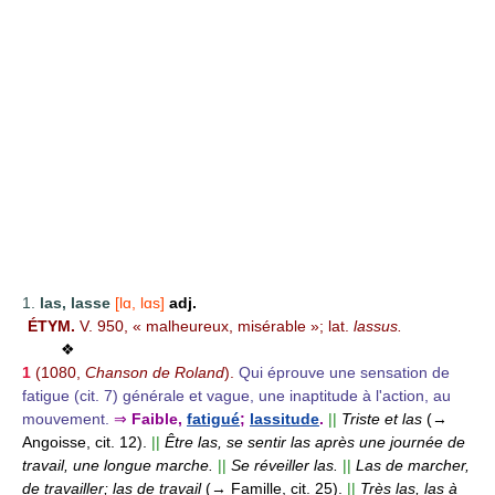
1.
las, lasse
[lɑ, lɑs]
adj.
ÉTYM.
V. 950, « malheureux, misérable »; lat.
lassus.
❖
1
(1080,
Chanson de Roland
).
Qui éprouve une sensation de
fatigue (cit. 7) générale et vague, une inaptitude à l'action, au
mouvement.
⇒
Faible,
fatigué
;
lassitude
.
||
Triste et las
(→
Angoisse, cit. 12).
||
Être las, se sentir las après une journée de
travail, une longue marche.
||
Se réveiller las.
||
Las de marcher,
de travailler; las de travail
(→ Famille, cit. 25).
||
Très las, las à