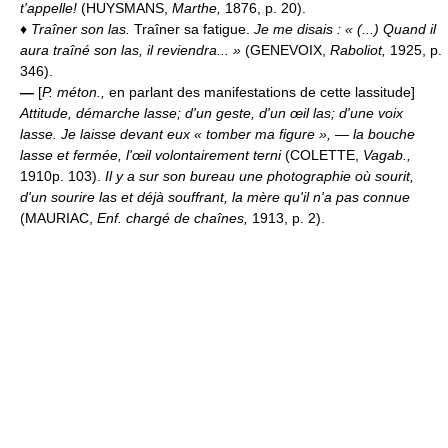
t'appelle!
(HUYSMANS,
Marthe,
1876, p. 20).
♦
Traîner son las.
Traîner sa fatigue.
Je me disais : « (...) Quand il
aura traîné son las, il reviendra... »
(GENEVOIX,
Raboliot,
1925, p.
346).
—
[
P. méton.,
en parlant des manifestations de cette lassitude]
Attitude, démarche lasse; d'un geste, d'un œil las; d'une voix
lasse.
Je laisse devant eux « tomber ma figure », — la bouche
lasse et fermée, l'œil volontairement terni
(COLETTE,
Vagab.,
1910p. 103).
Il y a sur son bureau une photographie où sourit,
d'un sourire las et déjà souffrant, la mère qu'il n'a pas connue
(MAURIAC,
Enf. chargé de chaînes,
1913, p. 2).