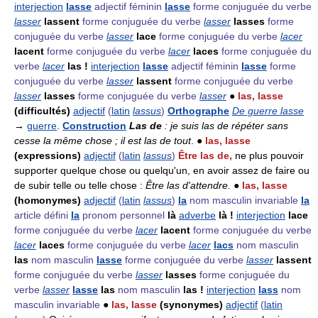
interjection
lasse
adjectif féminin
lasse
forme conjuguée du verbe
lasser
lassent
forme conjuguée du verbe
lasser
lasses
forme
conjuguée du verbe
lasser
lace
forme conjuguée du verbe
lacer
lacent
forme conjuguée du verbe
lacer
laces
forme conjuguée du
verbe
lacer
las !
interjection
lasse
adjectif féminin
lasse
forme
conjuguée du verbe
lasser
lassent
forme conjuguée du verbe
lasser
lasses
forme conjuguée du verbe
lasser
●
las, lasse
(difficultés)
adjectif
(
latin
lassus
)
Orthographe
De guerre lasse
→
guerre
.
Construction
Las de
: je suis las de répéter sans
cesse la même chose ; il est las de tout
. ●
las, lasse
(expressions)
adjectif
(
latin
lassus
)
Être las de,
ne plus pouvoir
supporter quelque chose ou quelqu'un, en avoir assez de faire ou
de subir telle ou telle chose :
Être las d'attendre.
●
las, lasse
(homonymes)
adjectif
(
latin
lassus
)
la
nom masculin invariable
la
article défini
la
pronom personnel
là
adverbe
là !
interjection
lace
forme conjuguée du verbe
lacer
lacent
forme conjuguée du verbe
lacer
laces
forme conjuguée du verbe
lacer
lacs
nom masculin
las
nom masculin
lasse
forme conjuguée du verbe
lasser
lassent
forme conjuguée du verbe
lasser
lasses
forme conjuguée du
verbe
lasser
lasse
las
nom masculin
las !
interjection
lass
nom
masculin invariable
●
las, lasse
(synonymes)
adjectif
(
latin