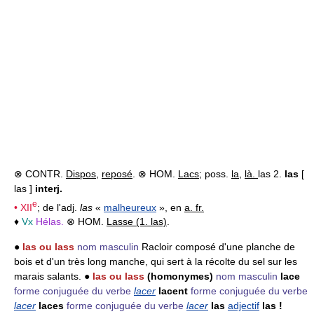
⊗ CONTR.
Dispos
,
reposé
. ⊗ HOM.
Lacs
; poss.
la
,
là.
las 2.
las
[
las ]
interj.
e
•
XII
; de l'adj.
las
«
malheureux
», en
a. fr.
♦
Vx
Hélas.
⊗ HOM.
Lasse (1. las)
.
●
las ou lass
nom masculin
Racloir composé d'une planche de
bois et d'un très long manche, qui sert à la récolte du sel sur les
marais salants. ●
las ou lass
(homonymes)
nom masculin
lace
forme conjuguée du verbe
lacer
lacent
forme conjuguée du verbe
lacer
laces
forme conjuguée du verbe
lacer
las
adjectif
las !