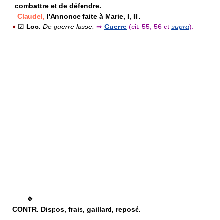
combattre et de défendre.
Claudel,
l'Annonce faite à Marie, I, III.
♦
☑
Loc.
De guerre lasse.
⇒
Guerre
(cit. 55, 56 et
supra
).
❖
CONTR.
Dispos, frais, gaillard, reposé.
————————