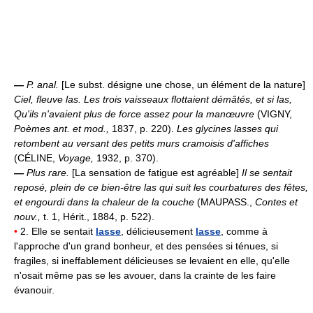
—
P. anal.
[Le subst. désigne une chose, un élément de la nature]
Ciel, fleuve las.
Les trois vaisseaux flottaient démâtés, et si las,
Qu'ils n'avaient plus de force assez pour la manœuvre
(VIGNY,
Poèmes ant. et mod.,
1837, p. 220).
Les glycines lasses qui
retombent au versant des petits murs cramoisis d'affiches
(CÉLINE,
Voyage,
1932, p. 370).
—
Plus rare.
[La sensation de fatigue est agréable]
Il se sentait
reposé, plein de ce bien-être las qui suit les courbatures des fêtes,
et engourdi dans la chaleur de la couche
(MAUPASS.,
Contes et
nouv.,
t. 1, Hérit., 1884, p. 522).
•
2. Elle se sentait
lasse
, délicieusement
lasse
, comme à
l'approche d'un grand bonheur, et des pensées si ténues, si
fragiles, si ineffablement délicieuses se levaient en elle, qu'elle
n'osait même pas se les avouer, dans la crainte de les faire
évanouir.