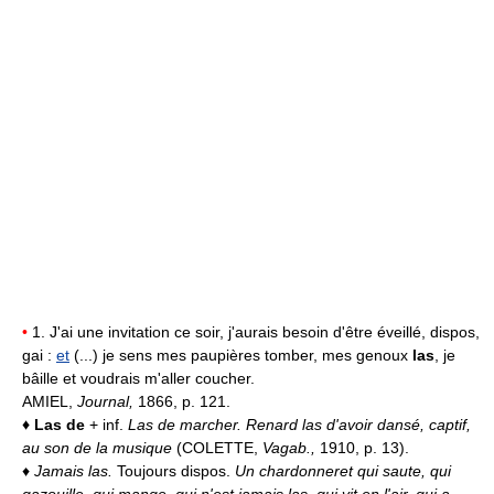
•
1. J'ai une invitation ce soir, j'aurais besoin d'être éveillé, dispos,
gai :
et
(...) je sens mes paupières tomber, mes genoux
las
, je
bâille et voudrais m'aller coucher.
AMIEL,
Journal,
1866, p. 121.
♦
Las de
+ inf.
Las de marcher.
Renard las d'avoir dansé, captif,
au son de la musique
(COLETTE,
Vagab.,
1910, p. 13).
♦
Jamais las.
Toujours dispos.
Un chardonneret qui saute, qui